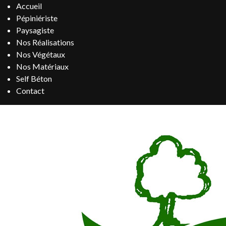
Accueil
Pépiniériste
Paysagiste
Nos Réalisations
Nos Végétaux
Nos Matériaux
Self Béton
Contact